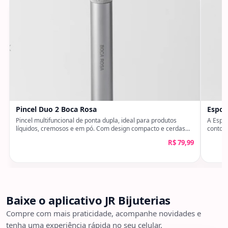
Pincel Duo 2 Boca Rosa
Espon
Pincel multifuncional de ponta dupla, ideal para produtos
A Espo
líquidos, cremosos e em pó. Com design compacto e cerdas
contorn
sintéticas de última geração, proporciona um acabamento
cremos
R$
79,99
uniforme e profissional. Com cerdas mais longas, é ideal para
acabam
esfumar e aplicar produtos em áreas maiores do rosto, como
testa e bochechas, garantindo um efeito uniforme e natural. Já
o corte preciso facilita a aplicação em regiões menores, como
nariz e olhos, proporcionando uma finalização minuciosa e
profissional.
Baixe o aplicativo JR Bijuterias
Compre com mais praticidade, acompanhe novidades e
tenha uma experiência rápida no seu celular.