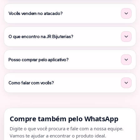
Vocês vendem no atacado?
Sim. Trabalhamos com varejo e atacado. Se você compra
para revenda, encontre variedade e opções para montar
O que encontro na JR Bijuterias?
seu mix.
Bijuterias, folheados, maquiagem e acessórios. Peças
para o dia a dia, presentes e produções completas.
Posso comprar pelo aplicativo?
Sim. Você pode comprar pelo site ou pelo app. No
aplicativo, a experiência é ainda mais rápida e prática.
Como falar com vocês?
Você pode chamar no Instagram para tirar dúvidas ou
comprar diretamente pelo site e pelo app.
Compre também pelo WhatsApp
Digite o que você procura e fale com a nossa equipe.
Vamos te ajudar a encontrar o produto ideal.