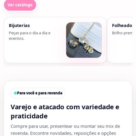
Ver catálogo
Bijuterias
Folheados
Peças para o dia a dia e
Brilho premi
eventos.
Para você e para revenda
Varejo e atacado com variedade e
praticidade
Compre para usar, presentear ou montar seu mix de
revenda. Encontre novidades, reposições e opções